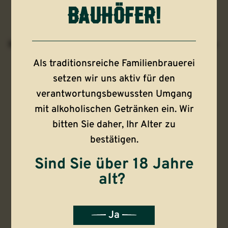
bauhöfer!
Kräftiges Exportbier mit leicht süßem
Malzkörper, süffig und würzig – der vollmundig-
frische Klassiker.
Als traditionsreiche Familienbrauerei
setzen wir uns aktiv für den
verantwortungsbewussten Umgang
mit alkoholischen Getränken ein. Wir
bitten Sie daher, Ihr Alter zu
bestätigen.
Sind Sie über 18 Jahre
alt?
Ja