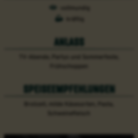
vollmundig
kräftig
anlass
TV-Abende, Partys und Sommerfeste,
Frühschoppen
speiseempfehlungen
Brotzeit, milde Käsesorten, Pasta,
Schweinefleisch