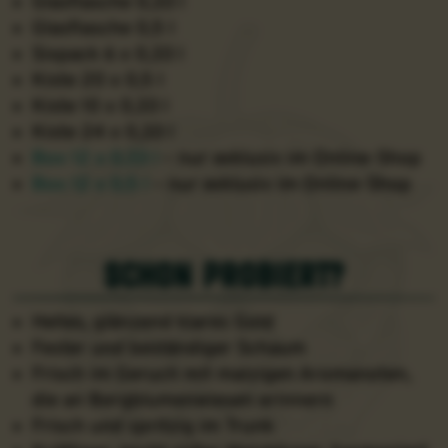
Glasflasche 0,33 l
Glasflasche 0,5 l
Sixpack 6 x 0,33 l
Kiste 20 x 0,5 l
Kiste 10 x 0,33 l
Kiste 24 x 0,33 l
Box 12 x 0,33 l
– nur exklusiv im Online-Shop
Box 12 x 0,5 l
– nur exklusiv im Online-Shop
schon probiert?
Helles, glänzend klares Gold
Fester und beständiger Schaum
Frisch im Geruch mit malzigen Aromanoten,
die an Bergblumenwiesen erinnern
Frisch und spritzig im Trunk