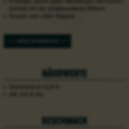
Kräftiger, leicht süßer Malzkörper, harmoniert
perfekt mit der eingebundenen Bittere
Runder und voller Abgang
Jetzt probieren!
nährwerte
Stammwürze 12,8 %
Alk. 5,4 % Vol.
geschmack