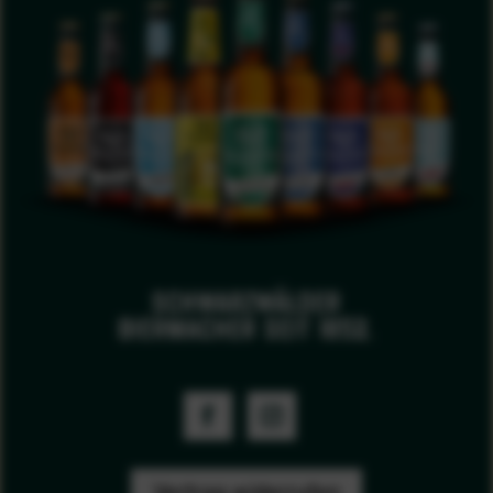
schwarzwälder
biermacher seit 1852.