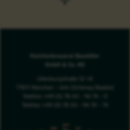
Familienbrauerei Bauhöfer
GmbH & Co. KG
Ullenburgstraße 12–14
77871 Renchen – Ulm (Ortenau/Baden)
Telefon: +49 (0) 78 43 – 94 74 – 0
Telefax: +49 (0) 78 43 – 94 74 – 74