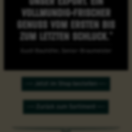
vollmundig-frischer
genuss vom ersten bis
zum letzten schluck.“
Gustl Bauhöfer, Senior-Braumeister
Jetzt im Shop bestellen
Zurück zum Sortiment