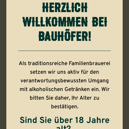
herzlich
willkommen bei
bauhöfer!
Als traditionsreiche Familienbrauerei
setzen wir uns aktiv für den
verantwortungsbewussten Umgang
mit alkoholischen Getränken ein. Wir
bitten Sie daher, Ihr Alter zu
bestätigen.
Sind Sie über 18 Jahre