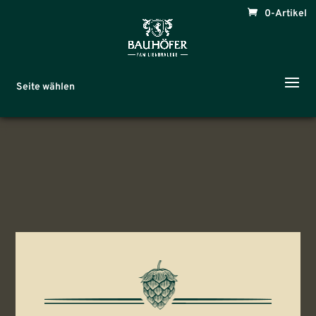
0-Artikel
Seite wählen